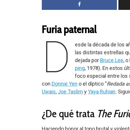
Furia paternal
D
esde la década de los a
las distintas estrellas 
dejada por
Bruce Lee
, 
ping
, 1978). En estos ú
foco especial entre los
con
Donnie Yen
o el díptico “
Redada as
Uwais
,
Joe Taslim
y
Yaya Ruhian
. Sigu
¿De qué trata
The Furi
Haciendo honor al tono brutal y violen