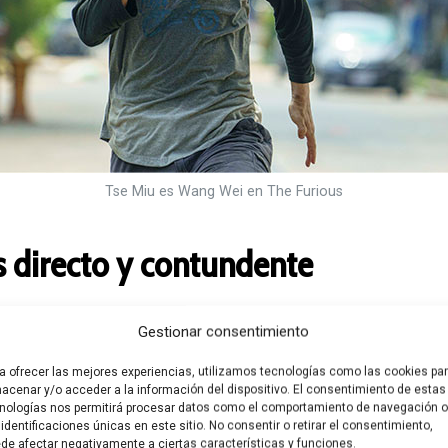
Tse Miu es Wang Wei en The Furious
s directo y contundente
ipo de géneros se nutren de aquello que los hacen únicos.
Gestionar consentimiento
s espectadores. La música -letras y melodía- debe ser 
cine de terror, una de dos: o hace pasar miedo, o juega c
a ofrecer las mejores experiencias, utilizamos tecnologías como las cookies pa
acenar y/o acceder a la información del dispositivo. El consentimiento de estas
acción de artes marciales tiene como máxima prioridad o
nologías nos permitirá procesar datos como el comportamiento de navegación o
culas lo harán con una narrativa más o menos desarrollada,
 identificaciones únicas en este sitio. No consentir o retirar el consentimiento,
de afectar negativamente a ciertas características y funciones.