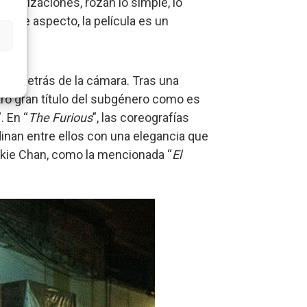
racterizaciones, rozan lo simple, lo
n este aspecto, la película es un
gaki detrás de la cámara. Tras una
tro gran título del subgénero como es
”. En “
The Furious
”, las coreografías
nan entre ellos con una elegancia que
ackie Chan, como la mencionada “
El