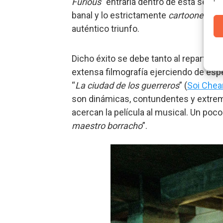
Furious
” entraría dentro de esta segund
banal y lo estrictamente
cartoonesco
.
auténtico triunfo.
Dicho éxito se debe tanto al reparto de
extensa filmografía ejerciendo de espe
“
La ciudad de los guerreros
” (
Soi Chea
son dinámicas, contundentes y extrem
acercan la película al musical. Un poc
maestro borracho
”.