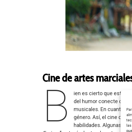
Cine de artes marciale
B
ien es cierto que este t
del humor conecte con lo
musicales. En cuanto al 
Par
alm
género. Así, el cine de 
tec
habilidades. Algunas pelí
las
pue