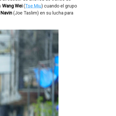
s
Wang Wei
(
Tse Miu
) cuando el grupo
o
Navin
(Joe Taslim) en su lucha para