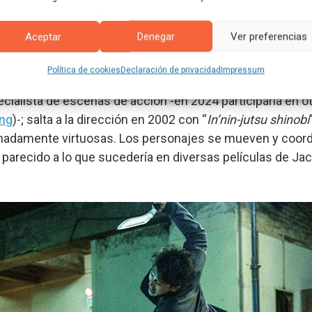
a categoría. La historia, al igual que los diálogos y las ca
 Todo el peso de la película recae en las coreografías, y, e
Aceptar
Denegar
Ver preferencias
Política de cookies
Declaración de privacidad
Impressum
 especialistas de la película, como a la presencia de Tani
cialista de escenas de acción -en 2024 participaría en o
ng
)-; salta a la dirección en 2002 con “
In’nin-jutsu shinobi
adamente virtuosas. Los personajes se mueven y coordi
o parecido a lo que sucedería en diversas películas de J