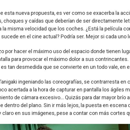
 de esta nueva propuesta, es ver como se exacerba la acció
, choques y caídas que deberían de ser directamente le
i a la misma velocidad que los coches. ¿Está la película co
sucede en el cine actual? Podría ser. Mejor si cada uno 
o por hacer el máximo uso del espacio donde tienen luga
alla para provocar el máximo dolor a sus contrincantes. 
” es tan desmedida que se convierte en un todo vale, en el
Tanigaki ingeniando las coreografías, se contrarresta en
co acertada a la hora de capturar en pantalla los ágiles
ento de cámara excesivo… Quizás para dar mayor brío a 
de dentro del plano. Sin ir más lejos, la puesta en escena
laro en sus imágenes, pese a contar con más cortes que 