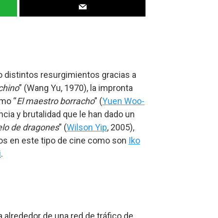
o distintos resurgimientos gracias a
chino
” (Wang Yu, 1970), la impronta
omo “
El maestro borracho
” (
Yuen Woo-
cia y brutalidad que le han dado un
lo de dragones
” (
Wilson Yip
, 2005),
os en este tipo de cine como son
Iko
i
.
 alrededor de una red de tráfico de