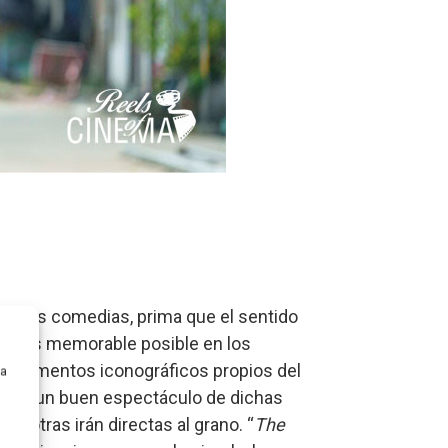
 En las comedias, prima que el sentido
lo más memorable posible en los
on elementos iconográficos propios del
ra
frecer un buen espectáculo de dichas
 y otras irán directas al grano. “
The