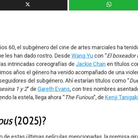
ños 60, el subgénero del cine de artes marciales ha tenid
que les han dado rostro. Desde
Wang Yu
con “
El boxeador 
o las intrincadas coreografías de
Jackie Chan
en títulos c
ltimos años el género ha venido acompañado de una violen
 seguidores del subgénero. Ahí estarían títulos como “
Due
esina 1 y 2
” de
Gareth Evans
, con tres nombres asentad
iendo la estela, llega ahora “
The Furious
”, de
Kenji Tanigak
ous
(2025)?
to de estas últimas películas mencionadas, la premisa gira